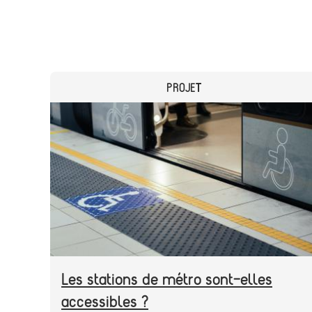
CATEGORY
PROJET
Header
Image
image
Les stations de métro sont-elles
accessibles ?