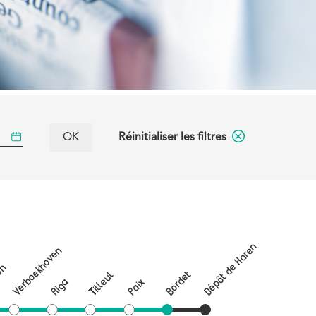
Réinitialiser les filtres
Dépôt de Haren
Verboekhoven
on
Bordet
Tilleul
Riga
Paix