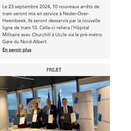
Teaser
Le 23 septembre 2024, 10 nouveaux arrêts de
tram seront mis en service à Neder-Over-
Heembeek. Ils seront desservis par la nouvelle
ligne de tram 10. Celle-ci reliera l'Hôpital
Militaire avec Churchill à Uccle via le pré-métro
Gare du Nord-Albert.
En savoir plus
sur
Le
tram
CATEGORY
PROJET
10
relie
Header
Image
10
image
nouveaux
arrêts
au
pré-
métro