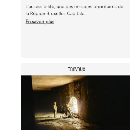
Teaser
L’accessibilité, une des missions prioritaires de
la Région Bruxelles-Capitale.
En savoir plus
sur
Les
stations
de
métro
sont-
elles
CATEGORY
TRAVAUX
accessibles
?
Header
Image
image