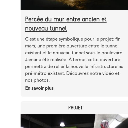
Percée du mur entre ancien et
nouveau tunnel
Teaser
C'est une étape symbolique pour le projet: fin
mars, une première ouverture entre le tunnel
existant et le nouveau tunnel sous le boulevard
Jamar a été réalisée. À terme, cette ouverture
permettra de relier la nouvelle infrastructure au
pré-métro existant. Découvrez notre vidéo et
nos photos.
En savoir plus
sur
Percée
du
CATEGORY
PROJET
mur
entre
Header
Image
ancien
image