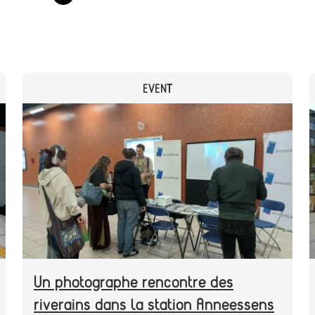
CATEGORY
EVENT
Header
Image
image
Un photographe rencontre des
riverains dans la station Anneessens