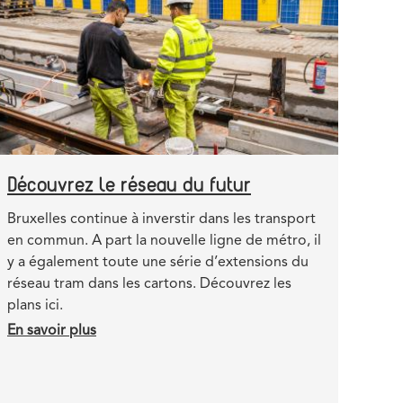
pour
la
conversion
du
pré-
métro
Découvrez le réseau du futur
Teaser
Bruxelles continue à inverstir dans les transport
en commun. A part la nouvelle ligne de métro, il
y a également toute une série d’extensions du
réseau tram dans les cartons. Découvrez les
plans ici.
En savoir plus
sur
Découvrez
le
réseau