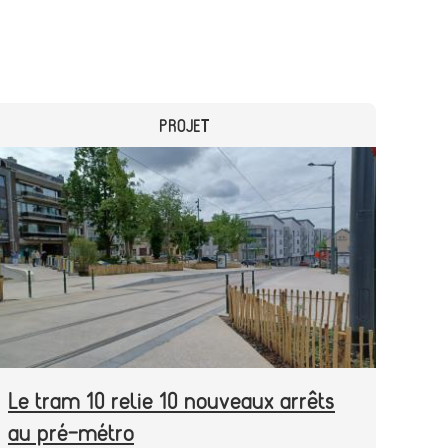
CATEGORY
PROJET
Header
Image
image
Le tram 10 relie 10 nouveaux arrêts
au pré-métro