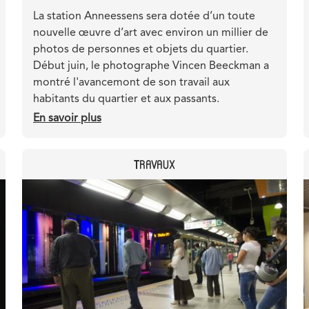
Teaser
La station Anneessens sera dotée d’un toute
nouvelle œuvre d’art avec environ un millier de
photos de personnes et objets du quartier.
Début juin, le photographe Vincen Beeckman a
montré l'avancemont de son travail aux
habitants du quartier et aux passants.
En savoir plus
sur
Un
photographe
CATEGORY
TRAVAUX
rencontre
des
Header
Image
riverains
image
dans
la
station
Anneessens