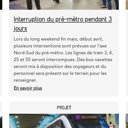
Interruption du pré-métro pendant 3
jours
Teaser
Lors du long weekend fin mars, début avril,
plusieurs interventions sont prévues sur l'axe
Nord-Sud du pré-métro. Les lignes de tram 3, 4,
25 et 55 seront interrompues. Des bus navettes
seront mis à disposition des voyageurs et du
personnel sera présent sur le terrain pour les
renseigner.
En savoir plus
sur
Interruption
du
CATEGORY
PROJET
pré-
métro
Header
Image
pendant
image