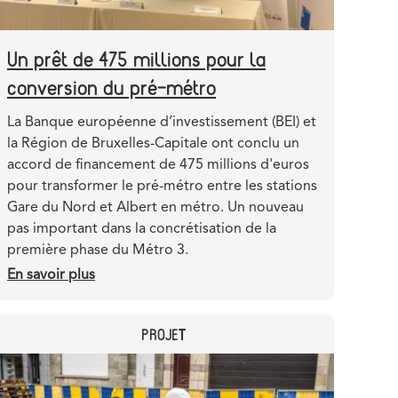
Un prêt de 475 millions pour la
conversion du pré-métro
Teaser
La Banque européenne d’investissement (BEI) et
la Région de Bruxelles-Capitale ont conclu un
accord de financement de 475 millions d'euros
pour transformer le pré-métro entre les stations
Gare du Nord et Albert en métro. Un nouveau
pas important dans la concrétisation de la
première phase du Métro 3.
En savoir plus
sur
Un
prêt
CATEGORY
PROJET
de
475
Header
Image
millions
image