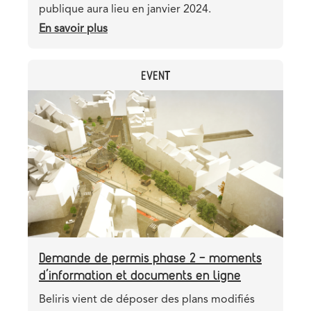
publique aura lieu en janvier 2024.
En savoir plus
sur
Métro
3,
CATEGORY
EVENT
phase
2
Header
Image
:
image
la
procédure
administrative
se
poursuit
Demande de permis phase 2 - moments
d’information et documents en ligne
Teaser
Beliris vient de déposer des plans modifiés