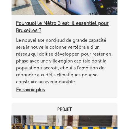
coins
de
Bruxelles
Pourquoi le Métro 3 est-il essentiel pour
Bruxelles ?
Teaser
Le nouvel axe nord-sud de grande capacité
sera la nouvelle colonne vertébrale d’un
réseau qui doit se développer pour rester en
phase avec une ville-région capitale dont la
population s’accroit, et qui a l’ambition de
répondre aux défis climatiques pour se
construire un avenir durable.
En savoir plus
sur
Pourquoi
le
CATEGORY
PROJET
Métro
3
Header
Image
est-
image