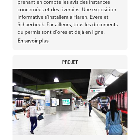
prenant en compte les avis des instances
concernées et des riverains. Une exposition
informative s’installera à Haren, Evere et
Schaerbeek. Par ailleurs, tous les documents
du permis sont d’ores et déjà en ligne.
En savoir plus
sur
Demande
de
CATEGORY
PROJET
permis
phase
Header
Image
2
image
-
moments
d’information
et
documents
en
ligne