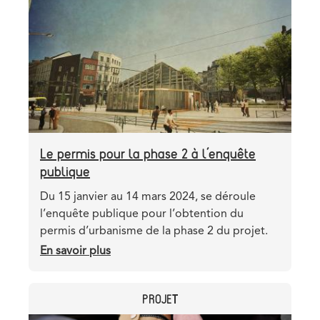
sont-
image
elles
accessibles
?
Le permis pour la phase 2 à l’enquête
publique
Teaser
Du 15 janvier au 14 mars 2024, se déroule
l’enquête publique pour l’obtention du
permis d’urbanisme de la phase 2 du projet.
En savoir plus
sur
Le
permis
CATEGORY
PROJET
pour
la