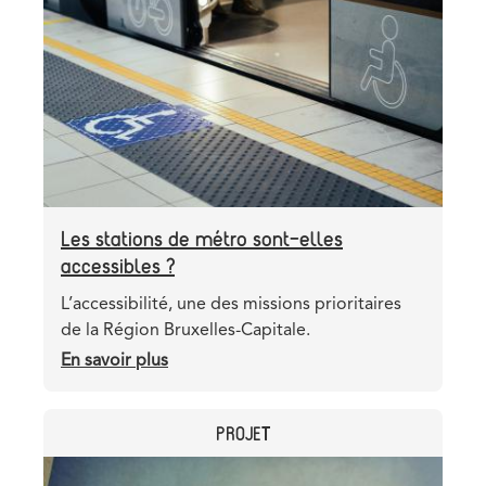
image
Les stations de métro sont-elles
accessibles ?
Teaser
L’accessibilité, une des missions prioritaires
de la Région Bruxelles-Capitale.
En savoir plus
sur
Les
stations
CATEGORY
PROJET
de
métro
Header
Image