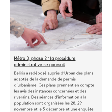
Header
Image
phase
image
2
à
l’enquête
publique
Métro 3, phase 2 : la procédure
administrative se poursuit
Teaser
Beliris a redéposé auprès d’Urban des plans
adaptés de la demande de permis
d’urbanisme. Ces plans prennent en compte
les avis des instances concernées et des
riverains. Des séances d’information à la
population sont organisées les 28, 29
novembre et le 5 décembre et une enquête