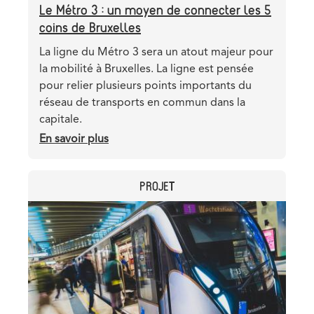
Le Métro 3 : un moyen de connecter les 5
coins de Bruxelles
Teaser
La ligne du Métro 3 sera un atout majeur pour
la mobilité à Bruxelles. La ligne est pensée
pour relier plusieurs points importants du
réseau de transports en commun dans la
capitale.
En savoir plus
sur
Le
Métro
CATEGORY
PROJET
3
:
Header
Image
un
image
moyen
de
connecter
les
5