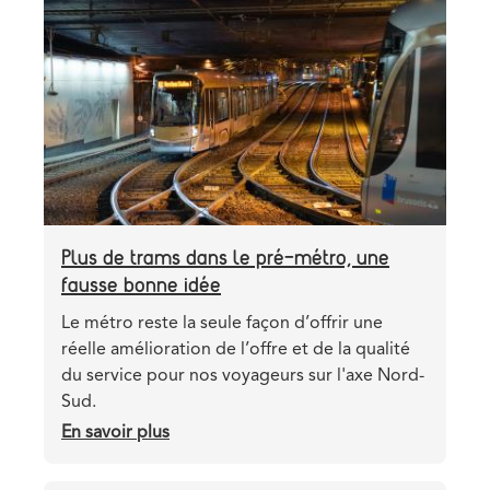
du
Header
Image
futur
image
Plus de trams dans le pré-métro, une
fausse bonne idée
Teaser
Le métro reste la seule façon d’offrir une
réelle amélioration de l’offre et de la qualité
du service pour nos voyageurs sur l'axe Nord-
Sud.
En savoir plus
sur
Plus
de