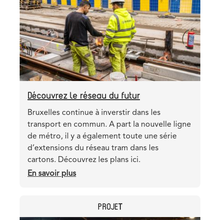
il
essentiel
pour
Bruxelles
?
Découvrez le réseau du futur
Teaser
Bruxelles continue à inverstir dans les
transport en commun. A part la nouvelle ligne
de métro, il y a également toute une série
d’extensions du réseau tram dans les
cartons. Découvrez les plans ici.
En savoir plus
sur
Découvrez
le
CATEGORY
PROJET
réseau