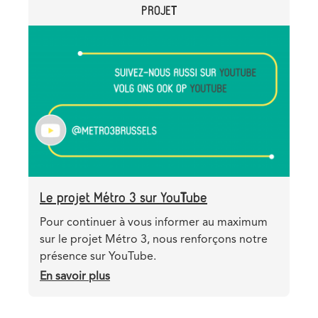
CATEGORY
PROJET
trams
dans
Header
Image
le
image
pré-
métro,
une
fausse
bonne
idée
Le projet Métro 3 sur YouTube
Teaser
Pour continuer à vous informer au maximum
sur le projet Métro 3, nous renforçons notre
présence sur YouTube.
En savoir plus
sur
Le
projet