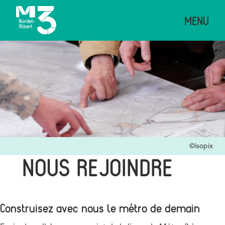
Aller
MENU
au
contenu
principal
Image
Credits
©isopix
NOUS REJOINDRE
Construisez avec nous le métro de demain