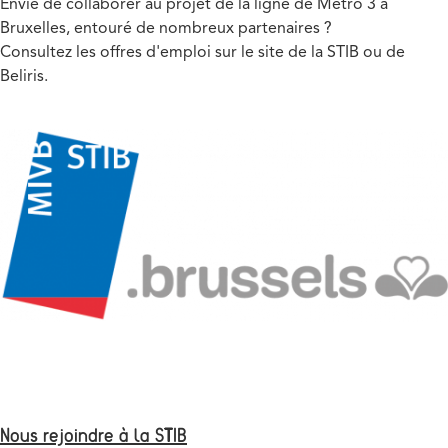
Envie de collaborer au projet de la ligne de Métro 3 à
Bruxelles, entouré de nombreux partenaires ?
Consultez les offres d'emploi sur le site de la STIB ou de
Beliris.
Media
Image
Text
Nous rejoindre à la STIB