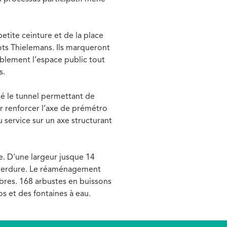
etite ceinture et de la place
ots Thielemans. Ils marqueront
ablement l’espace public tout
s.
sé le tunnel permettant de
ur renforcer l’axe de prémétro
u service sur un axe structurant
re. D'une largeur jusque 14
e verdure. Le réaménagement
arbres. 168 arbustes en buissons
 et des fontaines à eau.