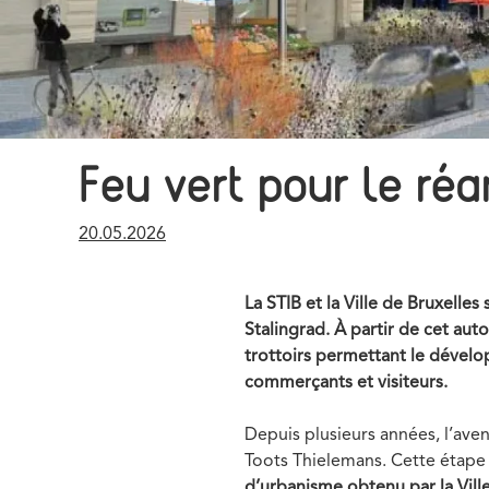
Feu vert pour le r
Publication
20.05.2026
date
La STIB et la Ville de Bruxell
Stalingrad. À partir de cet au
trottoirs permettant le dévelo
commerçants et visiteurs.
Depuis plusieurs années, l’aven
Toots Thielemans. Cette étap
d’urbanisme obtenu par la Vill