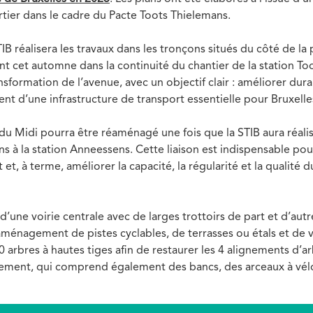
tier dans le cadre du Pacte Toots Thielemans.
B réalisera les travaux dans les tronçons situés du côté de la p
 cet automne dans la continuité du chantier de la station To
sformation de l’avenue, avec un objectif clair : améliorer dur
t d’une infrastructure de transport essentielle pour Bruxelle
 du Midi pourra être réaménagé une fois que la STIB aura réali
ans à la station Anneessens. Cette liaison est indispensable po
et, à terme, améliorer la capacité, la régularité et la qualité d
’une voirie centrale avec de larges trottoirs de part et d’aut
’aménagement de pistes cyclables, de terrasses ou étals et d
70 arbres à hautes tiges afin de restaurer les 4 alignements d’
ment, qui comprend également des bancs, des arceaux à vélos