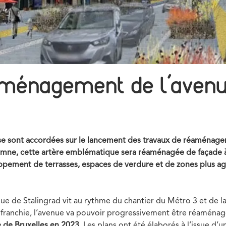
éaménagement de l’avenu
es se sont accordées sur le lancement des travaux de réaménag
tomne, cette artère emblématique sera réaménagée de façade à
ppement de terrasses, espaces de verdure et de zones plus agr
ue de Stalingrad vit au rythme du chantier du Métro 3 et de la
e franchie, l’avenue va pouvoir progressivement être réamé
e de Bruxelles en 2023
. Les plans ont été élaborés à l’issue d’