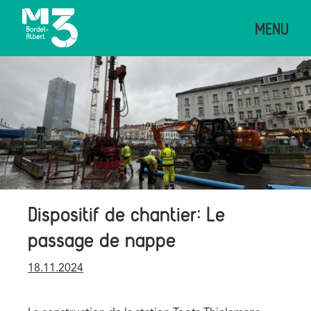
Aller
MENU
au
contenu
principal
Image
Dispositif de chantier: Le
passage de nappe
Publication
18.11.2024
date