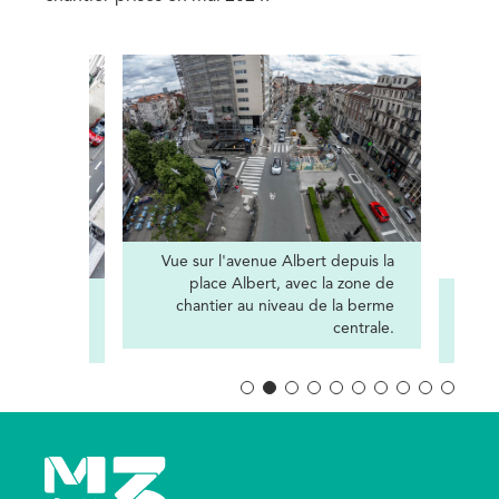
Image
Image
Credits
Vue sur l'avenue Albert depuis la
place Albert, avec la zone de
désenfumage
Cred
chantier au niveau de la berme
nne) dans la
centrale.
ue Diderich.