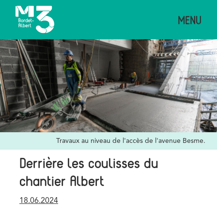
Aller
MENU
au
contenu
principal
Image
Credits
Travaux au niveau de l'accès de l'avenue Besme.
Derrière les coulisses du
chantier Albert
Publication
18.06.2024
date