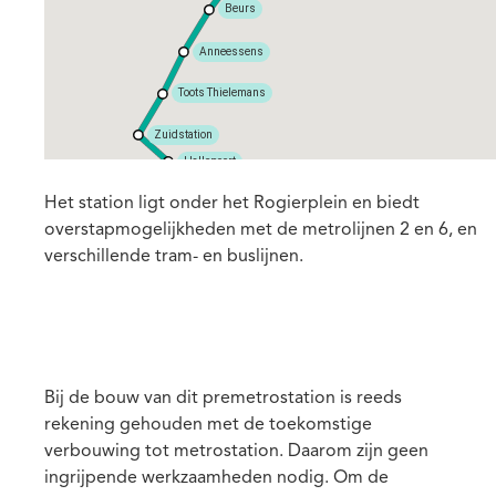
Beurs
Anneessens
Toots Thielemans
Zuidstation
Hallepoort
Sint-Gillisvoorplein
Het station ligt onder het Rogierplein en biedt
overstapmogelijkheden met de metrolijnen 2 en 6, en
Horta
verschillende tram- en buslijnen.
Albert
Bij de bouw van dit premetrostation is reeds
rekening gehouden met de toekomstige
verbouwing tot metrostation. Daarom zijn geen
ingrijpende werkzaamheden nodig. Om de