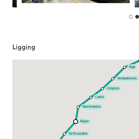
Ligging
Riga
Verboekhoven
Colignon
Liedts
Noordstation
Rogier
De Brouckère