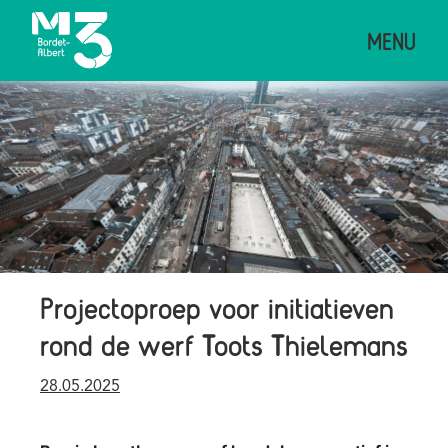
Overslaan
MENU
en
naar
de
Afbeelding
inhoud
gaan
Projectoproep voor initiatieven
rond de werf Toots Thielemans
Publication
28.05.2025
date