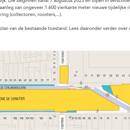
. Die beginnen vanaf 7 augustus 2023 en lopen in verschill
nleg van ongeveer 1.600 vierkante meter nieuwe tijdelijke ri
ring (collectoren, roosters,...).
t plan van de bestaande toestand. Lees daaronder verder over