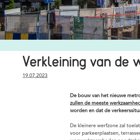
Credits
Verkleining van de 
Publication
19.07.2023
date
De bouw van het nieuwe metros
zullen de meeste werkzaamhe
worden en dat de verkeerssituat
De kleinere werfzone zal toela
voor parkeerplaatsen, terrasse