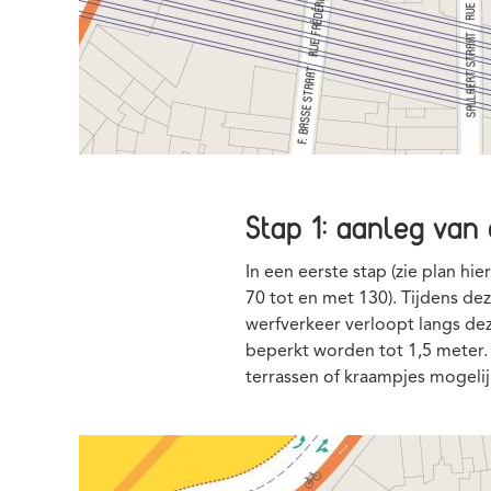
Stap 1: aanleg va
In een eerste stap (zie plan 
70 tot en met 130). Tijdens de
werfverkeer verloopt langs dez
beperkt worden tot 1,5 meter. 
terrassen of kraampjes mogeli
Media
Afbeelding