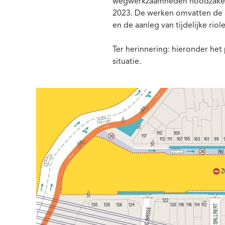
wegwerkzaamheden noodzakelijk
2023. De werken omvatten de aa
en de aanleg van tijdelijke riole
Ter herinnering: hieronder he
situatie.
Media
Afbeelding