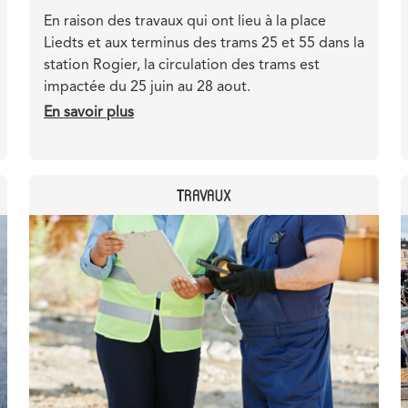
Teaser
En raison des travaux qui ont lieu à la place
Liedts et aux terminus des trams 25 et 55 dans la
station Rogier, la circulation des trams est
impactée du 25 juin au 28 aout.
En savoir plus
sur
Interruption
des
trams
CATEGORY
TRAVAUX
entre
Rogier
Header
Image
et
image
Liedts