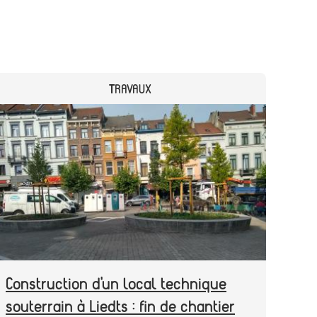
CATEGORY
TRAVAUX
Header
Image
image
Construction d'un local technique
souterrain à Liedts : fin de chantier