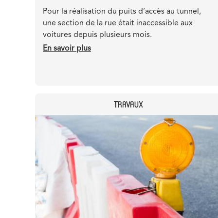
Teaser
Pour la réalisation du puits d’accès au tunnel,
une section de la rue était inaccessible aux
voitures depuis plusieurs mois.
En savoir plus
sur
Gare
du
Nord
:
CATEGORY
TRAVAUX
réouverture
de
Header
Image
la
image
rue
d’Aerschot
à
la
circulation