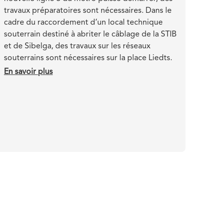
Liedts
travaux préparatoires sont nécessaires. Dans le
cadre du raccordement d’un local technique
souterrain destiné à abriter le câblage de la STIB
et de Sibelga, des travaux sur les réseaux
souterrains sont nécessaires sur la place Liedts.
En savoir plus
sur
Liedts
:
travaux
de
raccordement
d'un
local
technique