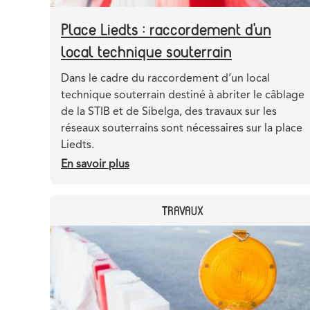
Place Liedts : raccordement d'un
local technique souterrain
Teaser
Dans le cadre du raccordement d’un local
technique souterrain destiné à abriter le câblage
de la STIB et de Sibelga, des travaux sur les
réseaux souterrains sont nécessaires sur la place
Liedts.
En savoir plus
sur
Place
Liedts
CATEGORY
TRAVAUX
:
raccordement
Header
Image
d'un
image
local
technique
souterrain