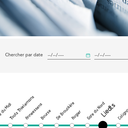
Chercher par date
Toots Thielemans
De Brouckère
Gare du Nord
Liedts
Anneessens
 du Midi
Colign
Bourse
Rogier