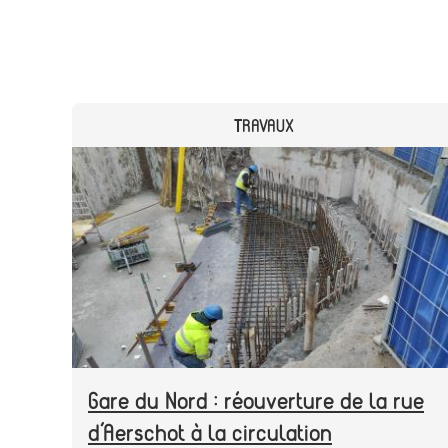
CATEGORY
TRAVAUX
Header
Image
image
Gare du Nord : réouverture de la rue
d’Aerschot à la circulation