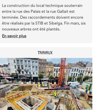
Teaser
La construction du local technique souterrain
entre la rue des Palais et la rue Gallait est
terminée. Des raccordements doivent encore
être réalisés par la STIB et Sibelga. Fin mars, six
nouveaux arbres ont été plantés.
En savoir plus
sur
Construction
d'un
CATEGORY
TRAVAUX
local
technique
Header
Image
souterrain
image
à
Liedts
:
fin
de
chantier