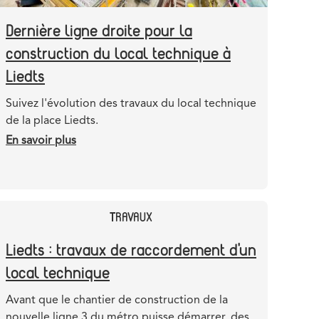
Dernière ligne droite pour la
construction du local technique à
Liedts
Teaser
Suivez l'évolution des travaux du local technique
de la place Liedts.
En savoir plus
sur
Dernière
ligne
droite
pour
CATEGORY
TRAVAUX
la
Liedts : travaux de raccordement d'un
construction
du
local technique
local
technique
Teaser
Avant que le chantier de construction de la
à
nouvelle ligne 3 du métro puisse démarrer, des