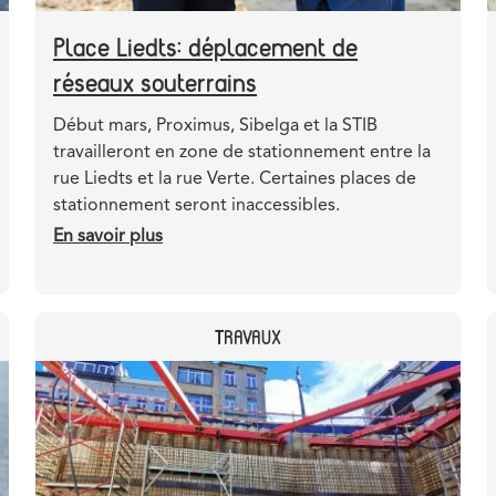
Place Liedts: déplacement de
réseaux souterrains
Teaser
Début mars, Proximus, Sibelga et la STIB
travailleront en zone de stationnement entre la
rue Liedts et la rue Verte. Certaines places de
stationnement seront inaccessibles.
En savoir plus
sur
Place
Liedts:
déplacement
CATEGORY
TRAVAUX
de
réseaux
Header
Image
souterrains
image