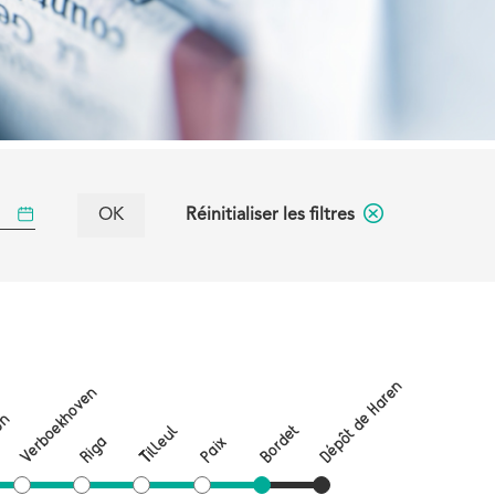
Réinitialiser les filtres
Dépôt de Haren
Verboekhoven
on
Bordet
Tilleul
Riga
Paix