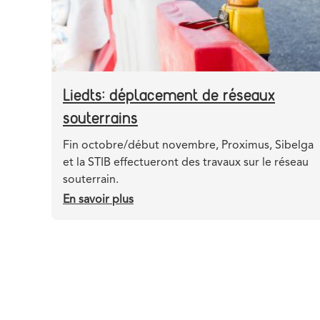
Liedts: déplacement de réseaux
souterrains
Teaser
Fin octobre/début novembre, Proximus, Sibelga
et la STIB effectueront des travaux sur le réseau
souterrain.
En savoir plus
sur
Liedts:
déplacement
de
réseaux
souterrains