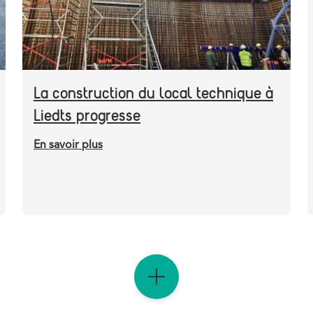
La construction du local technique à
Liedts progresse
En savoir plus
sur
La
construction
du
local
technique
à
Liedts
progresse