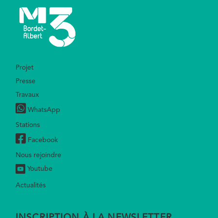
Footer
Projet
Presse
Travaux
WhatsApp
Stations
Facebook
Nous rejoindre
Youtube
Actualités