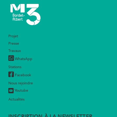
Footer
Projet
Presse
Travaux
WhatsApp
Stations
Facebook
Nous rejoindre
Youtube
Actualités